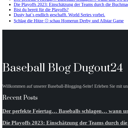
Die Playoffs 2023: Einschätzung der Teams durch die Buchma
Bist du bereit für die Playoffs?
Dusty hat´s endlich geschafft. World Series vorbei.
Schlag die Hitze ⚾️ schau Homerun Derby und Allstar Game
Baseball Blog Dugout24
Willkommen auf unserer Baseball-Blogging-Seite! Erleben Sie mit uns
Recent Posts
Der perfekte Feiertag… Baseballs schlagen… wann un
Die Playoffs 2023: Einschätzung der Teams durch d