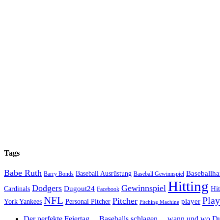
Tags
Babe Ruth
Baseballh
Baseball Ausrüstung
Barry Bonds
Baseball Gewinnspiel
Hitting
Dodgers
Gewinnspiel
Dugout24
Hi
Cardinals
Facebook
NFL
Play
Pitcher
player
York Yankees
Personal Pitcher
Pitching Machine
Der perfekte Feiertag… Baseballs schlagen… wann und wo Du