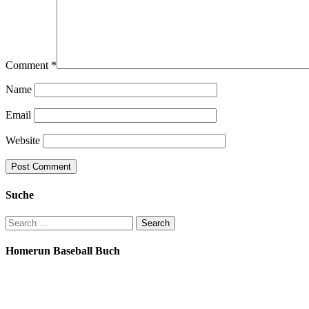
Comment
*
Name
Email
Website
Suche
Search
for:
Homerun Baseball Buch