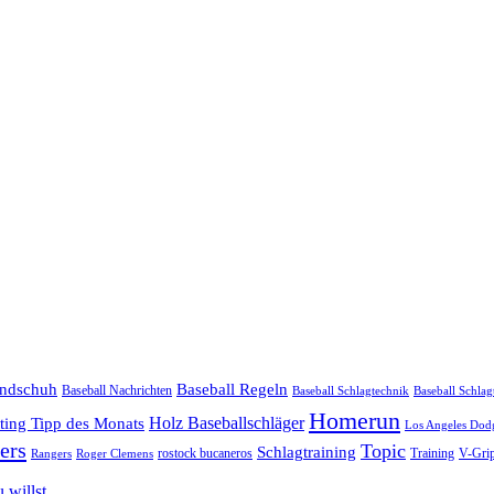
andschuh
Baseball Regeln
Baseball Nachrichten
Baseball Schlagtechnik
Baseball Schlag
Homerun
tting Tipp des Monats
Holz Baseballschläger
Los Angeles Dod
ers
Topic
Schlagtraining
rostock bucaneros
Training
V-Gri
Rangers
Roger Clemens
 willst