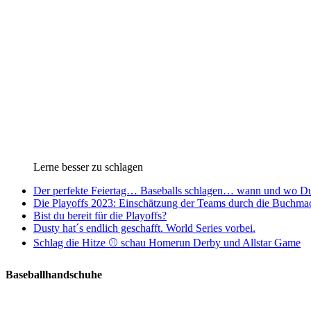
Lerne besser zu schlagen
Der perfekte Feiertag… Baseballs schlagen… wann und wo Du
Die Playoffs 2023: Einschätzung der Teams durch die Buchma
Bist du bereit für die Playoffs?
Dusty hat´s endlich geschafft. World Series vorbei.
Schlag die Hitze ⚾️ schau Homerun Derby und Allstar Game
Baseballhandschuhe