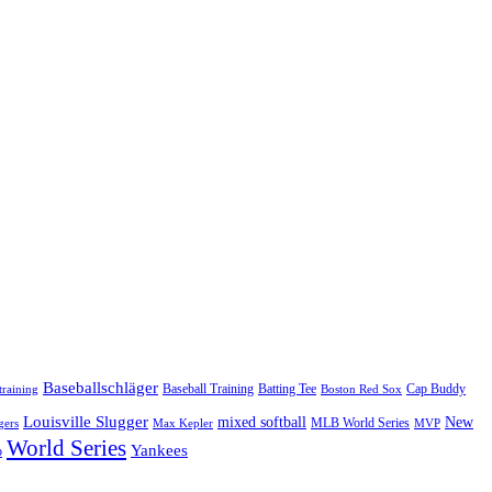
Baseballschläger
Baseball Training
Batting Tee
Cap Buddy
training
Boston Red Sox
Louisville Slugger
mixed softball
New
MLB World Series
gers
Max Kepler
MVP
World Series
Yankees
p