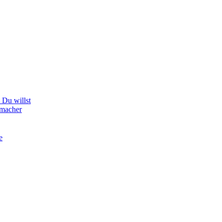
Du willst
hmacher
e