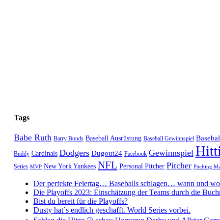
Tags
Babe Ruth
Baseba
Baseball Ausrüstung
Barry Bonds
Baseball Gewinnspiel
Hitt
Dodgers
Gewinnspiel
Dugout24
Cardinals
Buddy
Facebook
NFL
Pitcher
New York Yankees
Personal Pitcher
Series
MVP
Pitching M
Der perfekte Feiertag… Baseballs schlagen… wann und wo 
Die Playoffs 2023: Einschätzung der Teams durch die Buc
Bist du bereit für die Playoffs?
Dusty hat´s endlich geschafft. World Series vorbei.