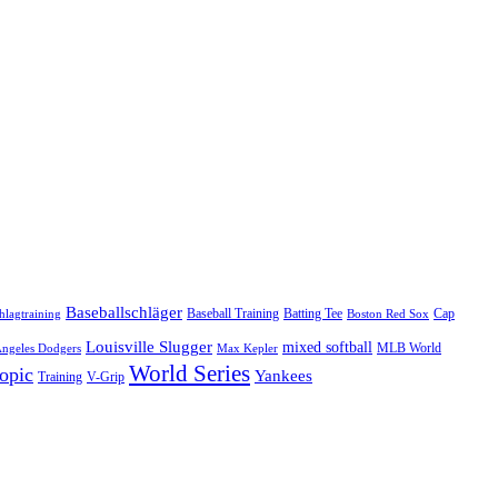
Baseballschläger
Baseball Training
Batting Tee
Cap
hlagtraining
Boston Red Sox
Louisville Slugger
mixed softball
MLB World
Angeles Dodgers
Max Kepler
World Series
opic
Yankees
Training
V-Grip