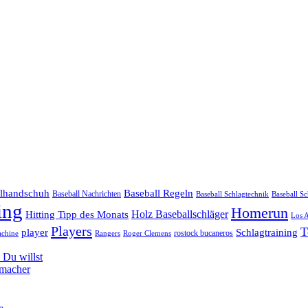
llhandschuh
Baseball Regeln
Baseball Nachrichten
Baseball Schlagtechnik
Baseball Sc
ing
Homerun
Hitting Tipp des Monats
Holz Baseballschläger
Los 
Players
T
player
Schlagtraining
rostock bucaneros
achine
Rangers
Roger Clemens
Du willst
hmacher