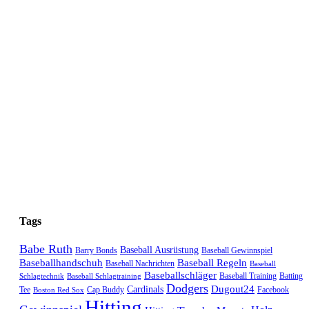
Tags
Babe Ruth
Baseball Ausrüstung
Barry Bonds
Baseball Gewinnspiel
Baseballhandschuh
Baseball Regeln
Baseball Nachrichten
Baseball
Baseballschläger
Baseball Training
Batting
Schlagtechnik
Baseball Schlagtraining
Dodgers
Dugout24
Cardinals
Tee
Cap Buddy
Facebook
Boston Red Sox
Hitting