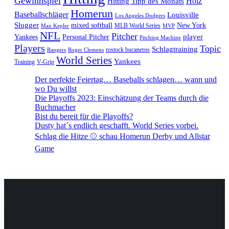
Gewinnspiel
Hitting Tipp des Monats
Holz
Homerun
Baseballschläger
Louisville
Los Angeles Dodgers
Slugger
mixed softball
New York
MLB World Series
Max Kepler
MVP
NFL
Pitcher
player
Yankees
Personal Pitcher
Pitching Machine
Players
Topic
Schlagtraining
rostock bucaneros
Rangers
Roger Clemens
World Series
Yankees
Training
V-Grip
Der perfekte Feiertag… Baseballs schlagen… wann und
wo Du willst
Die Playoffs 2023: Einschätzung der Teams durch die
Buchmacher
Bist du bereit für die Playoffs?
Dusty hat´s endlich geschafft. World Series vorbei.
Schlag die Hitze ⚾️ schau Homerun Derby und Allstar
Game