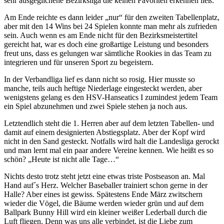
sehr ausgeglichene Bezirksliga die keinen Favoriten erkennen ließ.
Am Ende reichte es dann leider „nur“ für den zweiten Tabellenplatz,
aber mit den 14 Wins bei 24 Spielen konnte man mehr als zufrieden
sein. Auch wenn es am Ende nicht für den Bezirksmeistertitel
gereicht hat, war es doch eine großartige Leistung und besonders
freut uns, dass es gelungen war sämtliche Rookies in das Team zu
integrieren und für unseren Sport zu begeistern.
In der Verbandliga lief es dann nicht so rosig. Hier musste so
manche, teils auch heftige Niederlage eingesteckt werden, aber
wenigstens gelang es den HSV-Hanseatics I zumindest jedem Team
ein Spiel abzunehmen und zwei Spiele stehen ja noch aus.
Letztendlich steht die 1. Herren aber auf dem letzten Tabellen- und
damit auf einem designierten Abstiegsplatz. Aber der Kopf wird
nicht in den Sand gesteckt. Notfalls wird halt die Landesliga gerockt
und man lernt mal ein paar andere Vereine kennen. Wie heißt es so
schön? „Heute ist nicht alle Tage…“
Nichts desto trotz steht jetzt eine etwas triste Postseason an. Mal
Hand auf´s Herz. Welcher Baseballer trainiert schon gerne in der
Halle? Aber eines ist gewiss. Spätestens Ende März zwitschern
wieder die Vögel, die Bäume werden wieder grün und auf dem
Ballpark Bunny Hill wird ein kleiner weißer Lederball durch die
Luft fliegen. Denn was uns alle verbindet, ist die Liebe zum