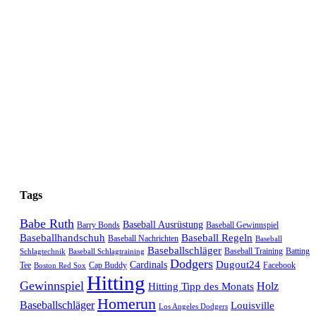
Tags
Babe Ruth
Baseball Ausrüstung
Barry Bonds
Baseball Gewinnspiel
Baseballhandschuh
Baseball Regeln
Baseball Nachrichten
Baseball
Baseballschläger
Baseball Training
Batting
Schlagtechnik
Baseball Schlagtraining
Dodgers
Dugout24
Cardinals
Tee
Cap Buddy
Facebook
Boston Red Sox
Hitting
Gewinnspiel
Hitting Tipp des Monats
Holz
Homerun
Baseballschläger
Louisville
Los Angeles Dodgers