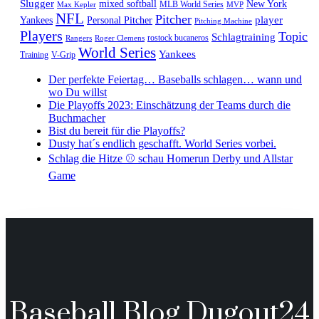
Slugger
mixed softball
New York
MLB World Series
Max Kepler
MVP
NFL
Pitcher
player
Yankees
Personal Pitcher
Pitching Machine
Players
Topic
Schlagtraining
rostock bucaneros
Rangers
Roger Clemens
World Series
Yankees
Training
V-Grip
Der perfekte Feiertag… Baseballs schlagen… wann und
wo Du willst
Die Playoffs 2023: Einschätzung der Teams durch die
Buchmacher
Bist du bereit für die Playoffs?
Dusty hat´s endlich geschafft. World Series vorbei.
Schlag die Hitze ⚾️ schau Homerun Derby und Allstar
Game
Baseball Blog Dugout24