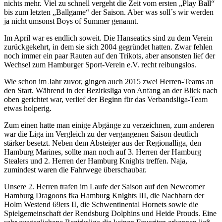
nichts mehr. Viel zu schnell vergeht die Zeit vom ersten „Play Ball“
bis zum letzten „Ballgame“ der Saison. Aber was soll´s wir werden
ja nicht umsonst Boys of Summer genannt.
Im April war es endlich soweit. Die Hanseatics sind zu dem Verein
zurückgekehrt, in dem sie sich 2004 gegründet hatten. Zwar fehlen
noch immer ein paar Rauten auf den Trikots, aber ansonsten lief der
Wechsel zum Hamburger Sport-Verein e.V. recht reibungslos.
Wie schon im Jahr zuvor, gingen auch 2015 zwei Herren-Teams an
den Start. Während in der Bezirksliga von Anfang an der Blick nach
oben gerichtet war, verlief der Beginn für das Verbandsliga-Team
etwas holperig.
Zum einen hatte man einige Abgänge zu verzeichnen, zum anderen
war die Liga im Vergleich zu der vergangenen Saison deutlich
stärker besetzt. Neben dem Absteiger aus der Regionalliga, den
Hamburg Marines, sollte man noch auf 3. Herren der Hamburg
Stealers und 2. Herren der Hamburg Knights treffen. Naja,
zumindest waren die Fahrwege überschaubar.
Unsere 2. Herren trafen im Laufe der Saison auf den Newcomer
Hamburg Dragoons fka Hamburg Knights III, die Nachbarn der
Holm Westend 69ers II, die Schwentinental Hornets sowie die
Spielgemeinschaft der Rendsburg Dolphins und Heide Prouds. Eine