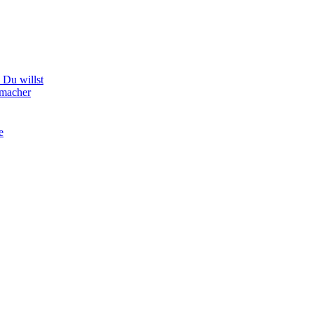
Du willst
hmacher
e