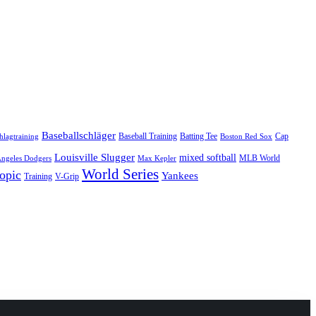
Baseballschläger
Baseball Training
Batting Tee
Cap
hlagtraining
Boston Red Sox
Louisville Slugger
mixed softball
MLB World
Angeles Dodgers
Max Kepler
World Series
opic
Yankees
Training
V-Grip