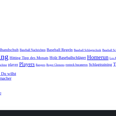
llhandschuh
Baseball Regeln
Baseball Nachrichten
Baseball Schlagtechnik
Baseball Sc
ing
Homerun
Hitting Tipp des Monats
Holz Baseballschläger
Los 
Players
T
player
Schlagtraining
rostock bucaneros
achine
Rangers
Roger Clemens
Du willst
hmacher
e