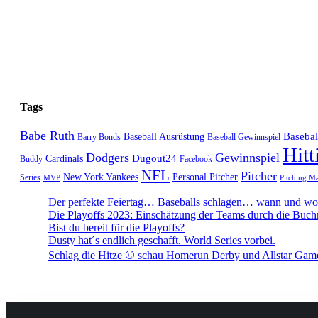
Tags
Babe Ruth
Baseba
Baseball Ausrüstung
Barry Bonds
Baseball Gewinnspiel
Hitt
Dodgers
Gewinnspiel
Dugout24
Cardinals
Buddy
Facebook
NFL
Pitcher
New York Yankees
Personal Pitcher
Series
MVP
Pitching M
Der perfekte Feiertag… Baseballs schlagen… wann und wo 
Die Playoffs 2023: Einschätzung der Teams durch die Buc
Bist du bereit für die Playoffs?
Dusty hat´s endlich geschafft. World Series vorbei.
Schlag die Hitze ⚾️ schau Homerun Derby und Allstar Gam