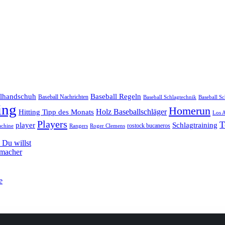
llhandschuh
Baseball Regeln
Baseball Nachrichten
Baseball Schlagtechnik
Baseball Sc
ing
Homerun
Hitting Tipp des Monats
Holz Baseballschläger
Los 
Players
T
player
Schlagtraining
rostock bucaneros
achine
Rangers
Roger Clemens
Du willst
hmacher
e