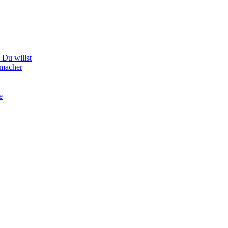
Du willst
hmacher
e