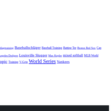
Baseballschläger
Baseball Training
Batting Tee
Cap
hlagtraining
Boston Red Sox
Louisville Slugger
mixed softball
MLB World
Angeles Dodgers
Max Kepler
World Series
opic
Yankees
Training
V-Grip