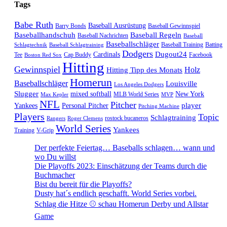
Tags
Babe Ruth
Baseball Ausrüstung
Barry Bonds
Baseball Gewinnspiel
Baseballhandschuh
Baseball Regeln
Baseball Nachrichten
Baseball
Baseballschläger
Baseball Training
Batting
Schlagtechnik
Baseball Schlagtraining
Dodgers
Dugout24
Cardinals
Tee
Cap Buddy
Facebook
Boston Red Sox
Hitting
Gewinnspiel
Hitting Tipp des Monats
Holz
Homerun
Baseballschläger
Louisville
Los Angeles Dodgers
Slugger
mixed softball
New York
MLB World Series
Max Kepler
MVP
NFL
Pitcher
player
Yankees
Personal Pitcher
Pitching Machine
Players
Topic
Schlagtraining
rostock bucaneros
Rangers
Roger Clemens
World Series
Yankees
Training
V-Grip
Der perfekte Feiertag… Baseballs schlagen… wann und
wo Du willst
Die Playoffs 2023: Einschätzung der Teams durch die
Buchmacher
Bist du bereit für die Playoffs?
Dusty hat´s endlich geschafft. World Series vorbei.
Schlag die Hitze ⚾️ schau Homerun Derby und Allstar
Game