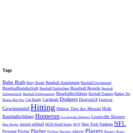
Tags
Babe Ruth
Baseball Ausrüstung
Barry Bonds
Baseball Gewinnspiel
Baseballhandschuh
Baseball Regeln
Baseball Nachrichten
Baseball
Baseballschläger
Baseball Training
Batting Tee
Schlagtechnik
Baseball Schlagtraining
Dodgers
Dugout24
Cardinals
Cap Buddy
Facebook
Boston Red Sox
Hitting
Gewinnspiel
Hitting Tipp des Monats
Holz
Homerun
Baseballschläger
Louisville Slugger
Los Angeles Dodgers
NFL
mixed softball
New York Yankees
MLB World Series
Max Kepler
MVP
Players
Pitcher
player
Personal Pitcher
Pitching Machine
Rangers
Roger