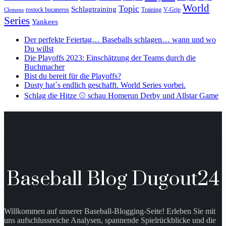
World
Topic
Schlagtraining
rostock bucaneros
Training
V-Grip
Clemens
Series
Yankees
Der perfekte Feiertag… Baseballs schlagen… wann und wo
Du willst
Die Playoffs 2023: Einschätzung der Teams durch die
Buchmacher
Bist du bereit für die Playoffs?
Dusty hat´s endlich geschafft. World Series vorbei.
Schlag die Hitze ⚾️ schau Homerun Derby und Allstar Game
Baseball Blog Dugout24
Willkommen auf unserer Baseball-Blogging-Seite! Erleben Sie mit
uns aufschlussreiche Analysen, spannende Spielrückblicke und die