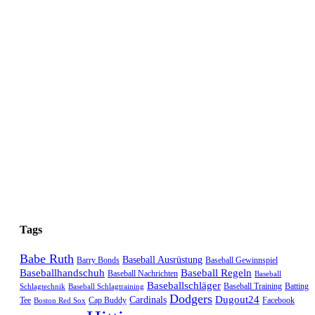
Tags
Babe Ruth
Baseball Ausrüstung
Barry Bonds
Baseball Gewinnspiel
Baseballhandschuh
Baseball Regeln
Baseball Nachrichten
Baseball
Baseballschläger
Baseball Training
Batting
Schlagtechnik
Baseball Schlagtraining
Dodgers
Dugout24
Cardinals
Tee
Cap Buddy
Facebook
Boston Red Sox