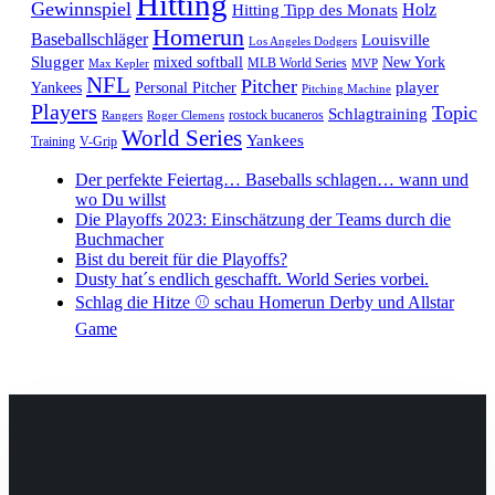
Hitting
Gewinnspiel
Hitting Tipp des Monats
Holz
Homerun
Baseballschläger
Louisville
Los Angeles Dodgers
Slugger
mixed softball
New York
MLB World Series
Max Kepler
MVP
NFL
Pitcher
player
Yankees
Personal Pitcher
Pitching Machine
Players
Topic
Schlagtraining
rostock bucaneros
Rangers
Roger Clemens
World Series
Yankees
Training
V-Grip
Der perfekte Feiertag… Baseballs schlagen… wann und
wo Du willst
Die Playoffs 2023: Einschätzung der Teams durch die
Buchmacher
Bist du bereit für die Playoffs?
Dusty hat´s endlich geschafft. World Series vorbei.
Schlag die Hitze ⚾️ schau Homerun Derby und Allstar
Game