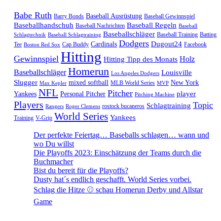
Babe Ruth
Baseball Ausrüstung
Barry Bonds
Baseball Gewinnspiel
Baseballhandschuh
Baseball Regeln
Baseball Nachrichten
Baseball
Baseballschläger
Baseball Training
Batting
Schlagtechnik
Baseball Schlagtraining
Dodgers
Dugout24
Cardinals
Tee
Cap Buddy
Facebook
Boston Red Sox
Hitting
Gewinnspiel
Hitting Tipp des Monats
Holz
Homerun
Baseballschläger
Louisville
Los Angeles Dodgers
Slugger
mixed softball
New York
MLB World Series
Max Kepler
MVP
NFL
Pitcher
player
Yankees
Personal Pitcher
Pitching Machine
Players
Topic
Schlagtraining
rostock bucaneros
Rangers
Roger Clemens
World Series
Yankees
Training
V-Grip
Der perfekte Feiertag… Baseballs schlagen… wann und
wo Du willst
Die Playoffs 2023: Einschätzung der Teams durch die
Buchmacher
Bist du bereit für die Playoffs?
Dusty hat´s endlich geschafft. World Series vorbei.
Schlag die Hitze ⚾️ schau Homerun Derby und Allstar
Game