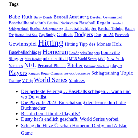
Tags
Babe Ruth
Baseball Ausrüstung
Barry Bonds
Baseball Gewinnspiel
Baseballhandschuh
Baseball Regeln
Baseball Nachrichten
Baseball
Baseballschläger
Baseball Training
Batting
Schlagtechnik
Baseball Schlagtraining
Dodgers
Dugout24
Cardinals
Tee
Cap Buddy
Facebook
Boston Red Sox
Hitting
Gewinnspiel
Hitting Tipp des Monats
Holz
Homerun
Baseballschläger
Louisville
Los Angeles Dodgers
Slugger
mixed softball
New York
MLB World Series
Max Kepler
MVP
NFL
Pitcher
player
Yankees
Personal Pitcher
Pitching Machine
Players
Topic
Schlagtraining
rostock bucaneros
Rangers
Roger Clemens
World Series
Yankees
Training
V-Grip
Der perfekte Feiertag… Baseballs schlagen… wann und
wo Du willst
Die Playoffs 2023: Einschätzung der Teams durch die
Buchmacher
Bist du bereit für die Playoffs?
Dusty hat´s endlich geschafft. World Series vorbei.
Schlag die Hitze ⚾️ schau Homerun Derby und Allstar
Game