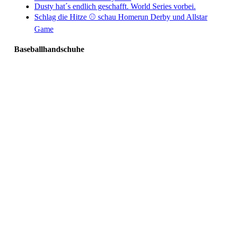
Dusty hat´s endlich geschafft. World Series vorbei.
Schlag die Hitze ⚾️ schau Homerun Derby und Allstar
Game
Baseballhandschuhe