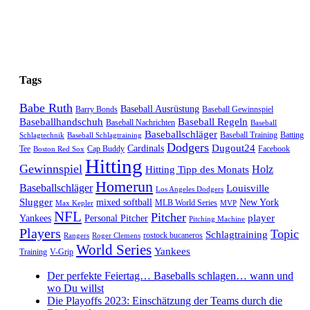
Tags
Babe Ruth
Baseball Ausrüstung
Barry Bonds
Baseball Gewinnspiel
Baseballhandschuh
Baseball Regeln
Baseball Nachrichten
Baseball
Baseballschläger
Baseball Training
Batting
Schlagtechnik
Baseball Schlagtraining
Dodgers
Dugout24
Cardinals
Tee
Cap Buddy
Facebook
Boston Red Sox
Hitting
Gewinnspiel
Hitting Tipp des Monats
Holz
Homerun
Baseballschläger
Louisville
Los Angeles Dodgers
Slugger
mixed softball
New York
MLB World Series
Max Kepler
MVP
NFL
Pitcher
player
Yankees
Personal Pitcher
Pitching Machine
Players
Topic
Schlagtraining
rostock bucaneros
Rangers
Roger Clemens
World Series
Yankees
Training
V-Grip
Der perfekte Feiertag… Baseballs schlagen… wann und
wo Du willst
Die Playoffs 2023: Einschätzung der Teams durch die