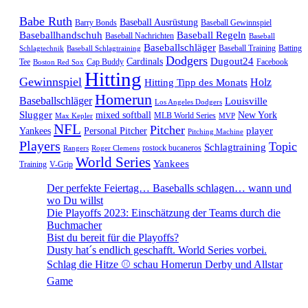
Babe Ruth
Baseball Ausrüstung
Barry Bonds
Baseball Gewinnspiel
Baseballhandschuh
Baseball Regeln
Baseball Nachrichten
Baseball
Baseballschläger
Baseball Training
Batting
Schlagtechnik
Baseball Schlagtraining
Dodgers
Dugout24
Cardinals
Tee
Cap Buddy
Facebook
Boston Red Sox
Hitting
Gewinnspiel
Hitting Tipp des Monats
Holz
Homerun
Baseballschläger
Louisville
Los Angeles Dodgers
Slugger
mixed softball
New York
MLB World Series
Max Kepler
MVP
NFL
Pitcher
player
Yankees
Personal Pitcher
Pitching Machine
Players
Topic
Schlagtraining
rostock bucaneros
Rangers
Roger Clemens
World Series
Yankees
Training
V-Grip
Der perfekte Feiertag… Baseballs schlagen… wann und
wo Du willst
Die Playoffs 2023: Einschätzung der Teams durch die
Buchmacher
Bist du bereit für die Playoffs?
Dusty hat´s endlich geschafft. World Series vorbei.
Schlag die Hitze ⚾️ schau Homerun Derby und Allstar
Game