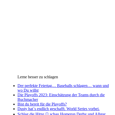
Lerne besser zu schlagen
Der perfekte Feiertag… Baseballs schlagen… wann und
wo Du willst
Die Playoffs 2023: Einschätzung der Teams durch die
Buchmacher
Bist du bereit für die Playoffs?
Dusty hat´s endlich geschafft. World Series vorbei.
Schlag die Hitze ⚾️ schau Homerun Derby und Allstar