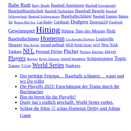
Babe Ruth
Baseball Ausrüstung
Barry Bonds
Baseball Gewinnspiel
Baseballhandschuh
Baseball Regeln
Baseball Nachrichten
Baseball
Baseballschläger
Baseball Training
Batting
Schlagtechnik
Baseball Schlagtraining
Dodgers
Dugout24
Cardinals
Tee
Cap Buddy
Facebook
Boston Red Sox
Hitting
Gewinnspiel
Hitting Tipp des Monats
Holz
Homerun
Baseballschläger
Louisville
Los Angeles Dodgers
Slugger
mixed softball
New York
MLB World Series
Max Kepler
MVP
NFL
Pitcher
player
Yankees
Personal Pitcher
Pitching Machine
Players
Topic
Schlagtraining
rostock bucaneros
Rangers
Roger Clemens
World Series
Yankees
Training
V-Grip
Der perfekte Feiertag… Baseballs schlagen… wann und
wo Du willst
Die Playoffs 2023: Einschätzung der Teams durch die
Buchmacher
Bist du bereit für die Playoffs?
Dusty hat´s endlich geschafft. World Series vorbei.
Schlag die Hitze ⚾️ schau Homerun Derby und Allstar
Game