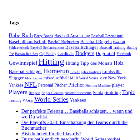
Tags
Babe Ruth
Baseball Ausrüstung
Barry Bonds
Baseball Gewinnspiel
Baseballhandschuh
Baseball Regeln
Baseball Nachrichten
Baseball
Baseballschläger
Baseball Training
Batting
Schlagtechnik
Baseball Schlagtraining
Dodgers
Dugout24
Cardinals
Tee
Cap Buddy
Facebook
Boston Red Sox
Hitting
Gewinnspiel
Hitting Tipp des Monats
Holz
Homerun
Baseballschläger
Louisville
Los Angeles Dodgers
Slugger
mixed softball
New York
MLB World Series
Max Kepler
MVP
NFL
Pitcher
player
Yankees
Personal Pitcher
Pitching Machine
Players
Topic
Schlagtraining
rostock bucaneros
Rangers
Roger Clemens
World Series
Yankees
Training
V-Grip
Der perfekte Feiertag… Baseballs schlagen… wann und
wo Du willst
Die Playoffs 2023: Einschätzung der Teams durch die
Buchmacher
Bist du bereit für die Playoffs?
Dusty hat´s endlich geschafft. World Series vorbei.