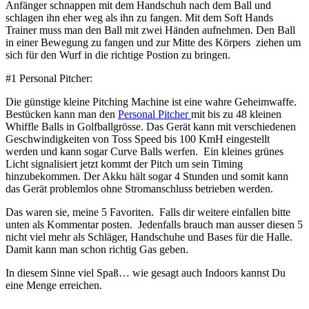
Anfänger schnappen mit dem Handschuh nach dem Ball und
schlagen ihn eher weg als ihn zu fangen. Mit dem Soft Hands
Trainer muss man den Ball mit zwei Händen aufnehmen. Den Ball
in einer Bewegung zu fangen und zur Mitte des Körpers ziehen um
sich für den Wurf in die richtige Postion zu bringen.
#1 Personal Pitcher:
Die günstige kleine Pitching Machine ist eine wahre Geheimwaffe.
Bestücken kann man den
Personal Pitcher
mit bis zu 48 kleinen
Whiffle Balls in Golfballgrösse. Das Gerät kann mit verschiedenen
Geschwindigkeiten von Toss Speed bis 100 KmH eingestellt
werden und kann sogar Curve Balls werfen. Ein kleines grünes
Licht signalisiert jetzt kommt der Pitch um sein Timing
hinzubekommen. Der Akku hält sogar 4 Stunden und somit kann
das Gerät problemlos ohne Stromanschluss betrieben werden.
Das waren sie, meine 5 Favoriten. Falls dir weitere einfallen bitte
unten als Kommentar posten. Jedenfalls brauch man ausser diesen 5
nicht viel mehr als Schläger, Handschuhe und Bases für die Halle.
Damit kann man schon richtig Gas geben.
In diesem Sinne viel Spaß… wie gesagt auch Indoors kannst Du
eine Menge erreichen.