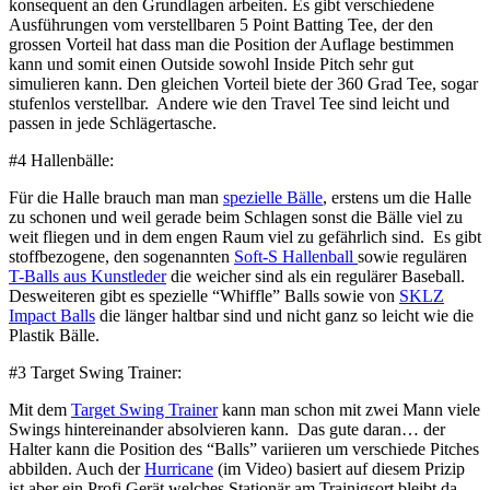
konsequent an den Grundlagen arbeiten. Es gibt verschiedene
Ausführungen vom verstellbaren 5 Point Batting Tee, der den
grossen Vorteil hat dass man die Position der Auflage bestimmen
kann und somit einen Outside sowohl Inside Pitch sehr gut
simulieren kann. Den gleichen Vorteil biete der 360 Grad Tee, sogar
stufenlos verstellbar. Andere wie den Travel Tee sind leicht und
passen in jede Schlägertasche.
#4 Hallenbälle:
Für die Halle brauch man man
spezielle Bälle
, erstens um die Halle
zu schonen und weil gerade beim Schlagen sonst die Bälle viel zu
weit fliegen und in dem engen Raum viel zu gefährlich sind. Es gibt
stoffbezogene, den sogenannten
Soft-S Hallenball
sowie regulären
T-Balls aus Kunstleder
die weicher sind als ein regulärer Baseball.
Desweiteren gibt es spezielle “Whiffle” Balls sowie von
SKLZ
Impact Balls
die länger haltbar sind und nicht ganz so leicht wie die
Plastik Bälle.
#3 Target Swing Trainer:
Mit dem
Target Swing Trainer
kann man schon mit zwei Mann viele
Swings hintereinander absolvieren kann. Das gute daran… der
Halter kann die Position des “Balls” variieren um verschiede Pitches
abbilden. Auch der
Hurricane
(im Video) basiert auf diesem Prizip
ist aber ein Profi Gerät welches Stationär am Trainigsort bleibt da