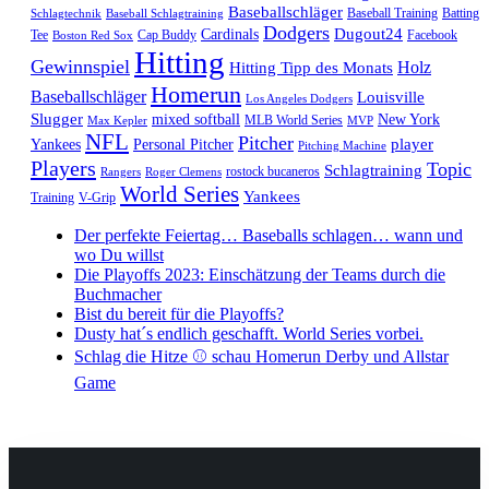
Baseballschläger
Baseball Training
Batting
Schlagtechnik
Baseball Schlagtraining
Dodgers
Dugout24
Cardinals
Tee
Cap Buddy
Facebook
Boston Red Sox
Hitting
Gewinnspiel
Hitting Tipp des Monats
Holz
Homerun
Baseballschläger
Louisville
Los Angeles Dodgers
Slugger
mixed softball
New York
MLB World Series
Max Kepler
MVP
NFL
Pitcher
player
Yankees
Personal Pitcher
Pitching Machine
Players
Topic
Schlagtraining
rostock bucaneros
Rangers
Roger Clemens
World Series
Yankees
Training
V-Grip
Der perfekte Feiertag… Baseballs schlagen… wann und
wo Du willst
Die Playoffs 2023: Einschätzung der Teams durch die
Buchmacher
Bist du bereit für die Playoffs?
Dusty hat´s endlich geschafft. World Series vorbei.
Schlag die Hitze ⚾️ schau Homerun Derby und Allstar
Game