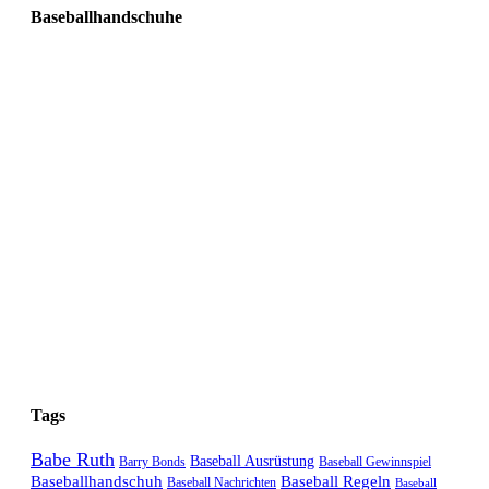
Baseballhandschuhe
Tags
Babe Ruth
Baseball Ausrüstung
Barry Bonds
Baseball Gewinnspiel
Baseballhandschuh
Baseball Regeln
Baseball Nachrichten
Baseball