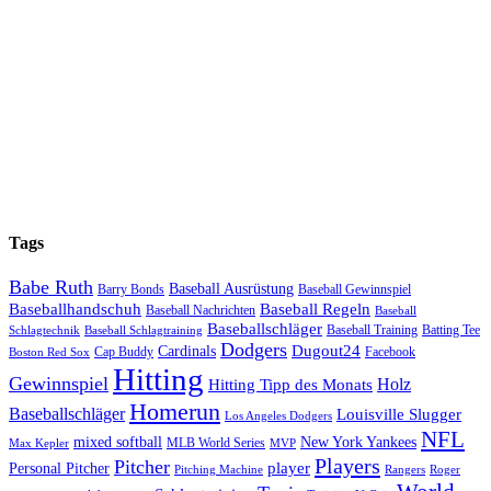
Tags
Babe Ruth
Baseball Ausrüstung
Barry Bonds
Baseball Gewinnspiel
Baseballhandschuh
Baseball Regeln
Baseball Nachrichten
Baseball
Baseballschläger
Baseball Training
Batting Tee
Schlagtechnik
Baseball Schlagtraining
Dodgers
Dugout24
Cardinals
Cap Buddy
Facebook
Boston Red Sox
Hitting
Gewinnspiel
Hitting Tipp des Monats
Holz
Homerun
Baseballschläger
Louisville Slugger
Los Angeles Dodgers
NFL
mixed softball
New York Yankees
MLB World Series
Max Kepler
MVP
Players
Pitcher
player
Personal Pitcher
Pitching Machine
Rangers
Roger