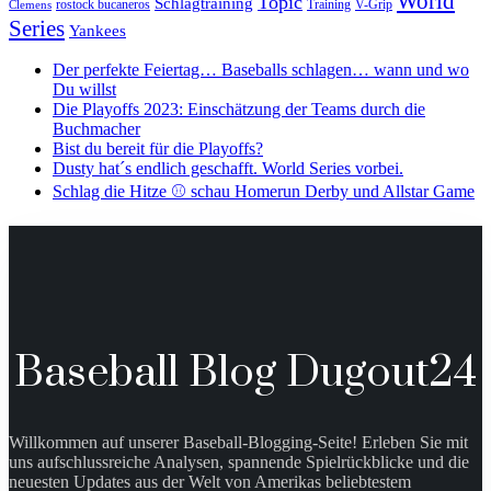
World
Topic
Schlagtraining
rostock bucaneros
Training
V-Grip
Clemens
Series
Yankees
Der perfekte Feiertag… Baseballs schlagen… wann und wo
Du willst
Die Playoffs 2023: Einschätzung der Teams durch die
Buchmacher
Bist du bereit für die Playoffs?
Dusty hat´s endlich geschafft. World Series vorbei.
Schlag die Hitze ⚾️ schau Homerun Derby und Allstar Game
Baseball Blog Dugout24
Willkommen auf unserer Baseball-Blogging-Seite! Erleben Sie mit
uns aufschlussreiche Analysen, spannende Spielrückblicke und die
neuesten Updates aus der Welt von Amerikas beliebtestem