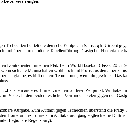
Plätze zu verdrängen.
gen Tschechien behielt die deutsche Equipe am Samstag in Utrecht geg
ch und übernahm damit die Tabellenführung. Gastgeber Niederlande hat
iten Kontrahenten um einen Platz beim World Baseball Classic 2013. 
 wenn sich alle Mannschaften wohl noch mit Profis aus den amerikanis
aber ich glaube, es hilft deinem Team immer, wenn du gewinnst. Das k
luss.
: „Es ist ein anderes Turnier zu einem anderen Zeitpunkt. Wir haben n
est im Visier. In den beiden restlichen Vorrundenspielen gegen den Ga
machbare Aufgabe. Zum Auftakt gegen Tschechien überstand die Frady
rsten Homerun des Turniers im Auftaktdurchgang sogleich eine Duftmar
nder Legionäre Regensburg).