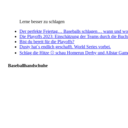
Lerne besser zu schlagen
Der perfekte Feiertag… Baseballs schlagen… wann und wo 
Die Playoffs 2023: Einschätzung der Teams durch die Buc
Bist du bereit für die Playoffs?
Dusty hat´s endlich geschafft. World Series vorbei.
Schlag die Hitze ⚾️ schau Homerun Derby und Allstar Gam
Baseballhandschuhe