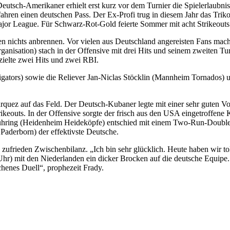
utsch-Amerikaner erhielt erst kurz vor dem Turnier die Spielerlaubnis.
fahren einen deutschen Pass. Der Ex-Profi trug in diesem Jahr das Tr
 Major League. Für Schwarz-Rot-Gold feierte Sommer mit acht Strikeouts
n nichts anbrennen. Vor vielen aus Deutschland angereisten Fans mac
nisation) stach in der Offensive mit drei Hits und seinem zweiten T
zielte zwei Hits und zwei RBI.
ligators) sowie die Reliever Jan-Niclas Stöcklin (Mannheim Tornados
rquez auf das Feld. Der Deutsch-Kubaner legte mit einer sehr guten V
Strikeouts. In der Offensive sorgte der frisch aus den USA eingetroffe
hring (Heidenheim Heideköpfe) entschied mit einem Two-Run-Double i
Paderborn) der effektivste Deutsche.
zufrieden Zwischenbilanz. „Ich bin sehr glücklich. Heute haben wir toll
) mit den Niederlanden ein dicker Brocken auf die deutsche Equipe. „S
chenes Duell“, prophezeit Frady.