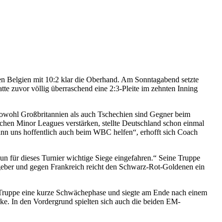
en Belgien mit 10:2 klar die Oberhand. Am Sonntagabend setzte
te zuvor völlig überraschend eine 2:3-Pleite im zehnten Inning
Sowohl Großbritannien als auch Tschechien sind Gegner beim
chen Minor Leagues verstärken, stellte Deutschland schon einmal
ann uns hoffentlich auch beim WBC helfen“, erhofft sich Coach
un für dieses Turnier wichtige Siege eingefahren.“ Seine Truppe
stgeber und gegen Frankreich reicht den Schwarz-Rot-Goldenen ein
-Truppe eine kurze Schwächephase und siegte am Ende nach einem
ke. In den Vordergrund spielten sich auch die beiden EM-