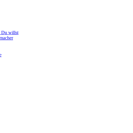
Du willst
hmacher
e