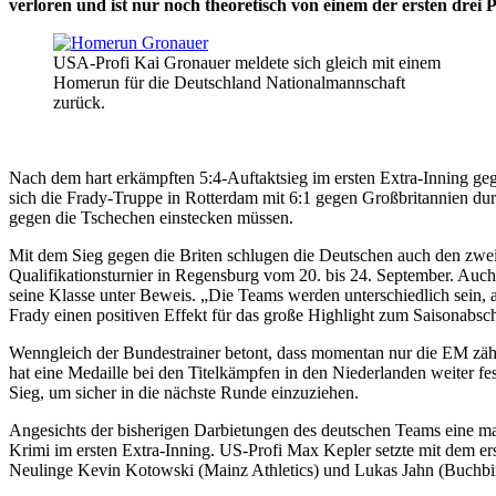
verloren und ist nur noch theoretisch von einem der ersten drei 
USA-Profi Kai Gronauer meldete sich gleich mit einem
Homerun für die Deutschland Nationalmannschaft
zurück.
Nach dem hart erkämpften 5:4-Auftaktsieg im ersten Extra-Inning ge
sich die Frady-Truppe in Rotterdam mit 6:1 gegen Großbritannien dur
gegen die Tschechen einstecken müssen.
Mit dem Sieg gegen die Briten schlugen die Deutschen auch den zwe
Qualifikationsturnier in Regensburg vom 20. bis 24. September. Auch
seine Klasse unter Beweis. „Die Teams werden unterschiedlich sein, 
Frady einen positiven Effekt für das große Highlight zum Saisonabsch
Wenngleich der Bundestrainer betont, dass momentan nur die EM zählt
hat eine Medaille bei den Titelkämpfen in den Niederlanden weiter f
Sieg, um sicher in die nächste Runde einzuziehen.
Angesichts der bisherigen Darbietungen des deutschen Teams eine 
Krimi im ersten Extra-Inning. US-Profi Max Kepler setzte mit dem e
Neulinge Kevin Kotowski (Mainz Athletics) und Lukas Jahn (Buchbi