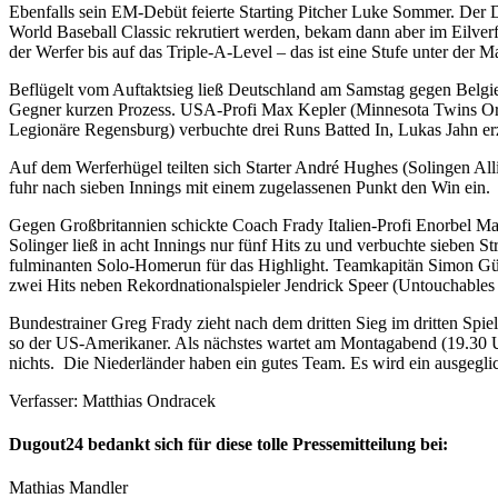
Ebenfalls sein EM-Debüt feierte Starting Pitcher Luke Sommer. Der De
World Baseball Classic rekrutiert werden, bekam dann aber im Eilver
der Werfer bis auf das Triple-A-Level – das ist eine Stufe unter der
Beflügelt vom Auftaktsieg ließ Deutschland am Samstag gegen Belgie
Gegner kurzen Prozess. USA-Profi Max Kepler (Minnesota Twins Orga
Legionäre Regensburg) verbuchte drei Runs Batted In, Lukas Jahn er
Auf dem Werferhügel teilten sich Starter André Hughes (Solingen Al
fuhr nach sieben Innings mit einem zugelassenen Punkt den Win ein.
Gegen Großbritannien schickte Coach Frady Italien-Profi Enorbel Ma
Solinger ließ in acht Innings nur fünf Hits zu und verbuchte sieben 
fulminanten Solo-Homerun für das Highlight. Teamkapitän Simon Gü
zwei Hits neben Rekordnationalspieler Jendrick Speer (Untouchables 
Bundestrainer Greg Frady zieht nach dem dritten Sieg im dritten Spiel 
so der US-Amerikaner. Als nächstes wartet am Montagabend (19.30 Uhr
nichts. Die Niederländer haben ein gutes Team. Es wird ein ausgegli
Verfasser: Matthias Ondracek
Dugout24 bedankt sich für diese tolle Pressemitteilung bei:
Mathias Mandler