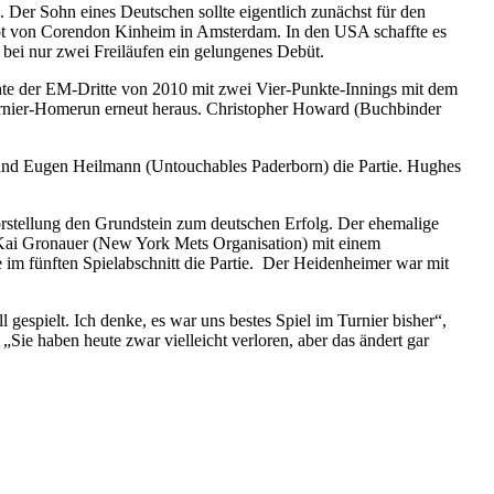
 Der Sohn eines Deutschen sollte eigentlich zunächst für den
ikot von Corendon Kinheim in Amsterdam. In den USA schaffte es
 bei nur zwei Freiläufen ein gelungenes Debüt.
hte der EM-Dritte von 2010 mit zwei Vier-Punkte-Innings mit dem
urnier-Homerun erneut heraus. Christopher Howard (Buchbinder
) und Eugen Heilmann (Untouchables Paderborn) die Partie. Hughes
orstellung den Grundstein zum deutschen Erfolg. Der ehemalige
ne Kai Gronauer (New York Mets Organisation) mit einem
m fünften Spielabschnitt die Partie. Der Heidenheimer war mit
 gespielt. Ich denke, es war uns bestes Spiel im Turnier bisher“,
ie haben heute zwar vielleicht verloren, aber das ändert gar