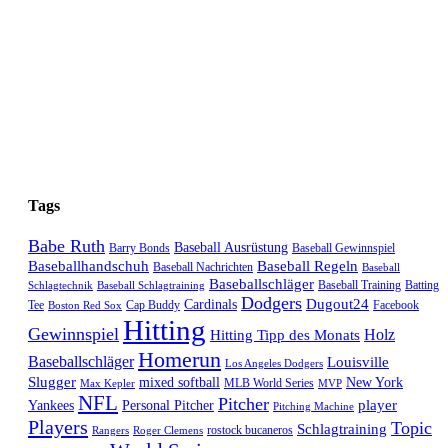
Tags
Babe Ruth
Baseball Ausrüstung
Barry Bonds
Baseball Gewinnspiel
Baseballhandschuh
Baseball Regeln
Baseball Nachrichten
Baseball
Baseballschläger
Baseball Training
Batting
Schlagtechnik
Baseball Schlagtraining
Dodgers
Dugout24
Cardinals
Tee
Cap Buddy
Facebook
Boston Red Sox
Hitting
Gewinnspiel
Hitting Tipp des Monats
Holz
Homerun
Baseballschläger
Louisville
Los Angeles Dodgers
Slugger
mixed softball
New York
MLB World Series
Max Kepler
MVP
NFL
Pitcher
player
Yankees
Personal Pitcher
Pitching Machine
Players
Topic
Schlagtraining
rostock bucaneros
Rangers
Roger Clemens