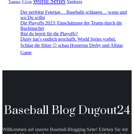
World Series
Yankees
Training
V-Grip
Der perfekte Feiertag… Baseballs schlagen… wann und
wo Du willst
Die Playoffs 2023: Einschätzung der Teams durch die
Buchmacher
Bist du bereit für die Playoffs?
Dusty hat´s endlich geschafft. World Series vorbei.
Schlag die Hitze ⚾️ schau Homerun Derby und Allstar
Game
Baseball Blog Dugout24
Willkommen auf unserer Baseball-Blogging-Seite! Erleben Sie mit