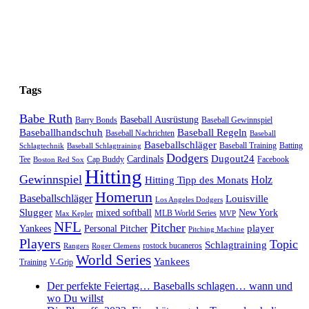
Tags
Babe Ruth
Baseball Ausrüstung
Barry Bonds
Baseball Gewinnspiel
Baseballhandschuh
Baseball Regeln
Baseball Nachrichten
Baseball
Baseballschläger
Baseball Training
Batting
Schlagtechnik
Baseball Schlagtraining
Dodgers
Dugout24
Cardinals
Tee
Cap Buddy
Facebook
Boston Red Sox
Hitting
Gewinnspiel
Hitting Tipp des Monats
Holz
Homerun
Baseballschläger
Louisville
Los Angeles Dodgers
Slugger
mixed softball
New York
MLB World Series
Max Kepler
MVP
NFL
Pitcher
player
Yankees
Personal Pitcher
Pitching Machine
Players
Topic
Schlagtraining
rostock bucaneros
Rangers
Roger Clemens
World Series
Yankees
Training
V-Grip
Der perfekte Feiertag… Baseballs schlagen… wann und
wo Du willst