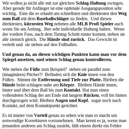
Wir wollen ja nicht alle mit zur gleichen
Schlag-Haltung
zwingen.
Aber gerade für Anfänger ist eine optimale Ausgangsposition sehr
wichtig. Eine die es erlaubt am schnellsten und direktesten den
Weg
zum Ball
mit dem
Baseballschläger
zu finden. Und diesen
direktesten,
kürzesten Weg
nehmen alle
MLB Profi Spieler
auch
wenn Sie am Anfang, Ihre sehr individuelle Haltung haben. Wenn
der vordere Fuss, nach dem Timing Schritt runter kommt, stehen sie
alle ziemich gleich. Die
Hände sind zurück
. Das Gewicht ist
verteilt und sie stehen auf den Fußballen.
Und genau da, an diesen wichtigen Punkten kann man vor dem
Spiegel ansetzen, und
seinen Schlag genau kontrollieren.
Wie stehen die
Füße
zum Beispiel? stehen sie parallel zum
(imaginären) Pitcher?! Befinden sich die
Knie
innen von den
Füßen. Stimmt die
Entfernung und Tiefe zur Platte.
Bleiben die
Hände
beim schlagen nahe am
Körper
. Bleiben Hände innen,
hinter und über dem Ball bis zum
Kontakt
. Hat man einen
vollendeten Schlag der am Ende mit langem
Rücken
, voll bis hinten
durchgezogen wird. Bleiben
Augen und Kopf
, sogar noch nach
Kontakt, auf dem Kontaktpunkt gerichtet.
Es ist immer von
Vorteil
genau zu sehen wie man es macht um
notwendige Korrekturen vorzunehmen. Man kennt es ja, wenn man
jemanden anderen am Schlag zusieht, fällt einem direkt ein Fehler