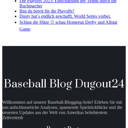
Die Playoffs 2023: Einschätzung der Teams durch die
Buchmacher
Bist du bereit für die Playoffs?
Dusty hat´s endlich geschafft. World Series vorbei.
Schlag die Hitze ⚾️ schau Homerun Derby und Allstar
Game
Baseball Blog Dugout24
Willkommen auf unserer Baseball-Blogging-Seite! Erleben Sie mit
uns aufschlussreiche Analysen, spannende Spielrückblicke und die
neuesten Updates aus der Welt von Amerikas beliebtestem
Zeitvertreib