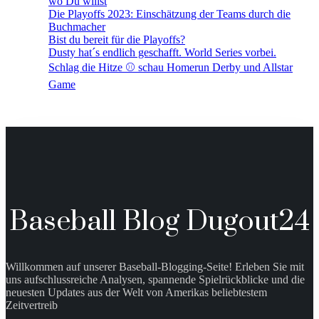
wo Du willst
Die Playoffs 2023: Einschätzung der Teams durch die
Buchmacher
Bist du bereit für die Playoffs?
Dusty hat´s endlich geschafft. World Series vorbei.
Schlag die Hitze ⚾️ schau Homerun Derby und Allstar
Game
Baseball Blog Dugout24
Willkommen auf unserer Baseball-Blogging-Seite! Erleben Sie mit
uns aufschlussreiche Analysen, spannende Spielrückblicke und die
neuesten Updates aus der Welt von Amerikas beliebtestem
Zeitvertreib