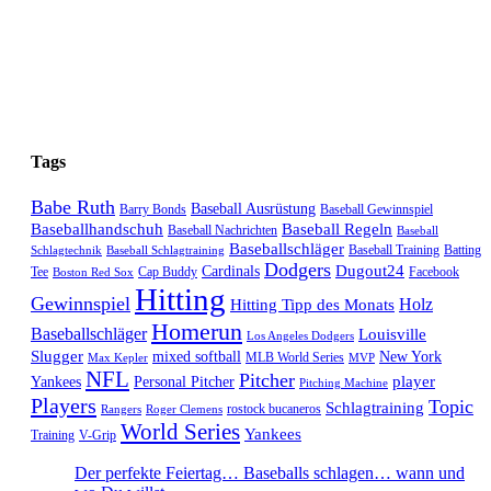
Tags
Babe Ruth
Baseball Ausrüstung
Barry Bonds
Baseball Gewinnspiel
Baseballhandschuh
Baseball Regeln
Baseball Nachrichten
Baseball
Baseballschläger
Baseball Training
Batting
Schlagtechnik
Baseball Schlagtraining
Dodgers
Dugout24
Cardinals
Tee
Cap Buddy
Facebook
Boston Red Sox
Hitting
Gewinnspiel
Hitting Tipp des Monats
Holz
Homerun
Baseballschläger
Louisville
Los Angeles Dodgers
Slugger
mixed softball
New York
MLB World Series
Max Kepler
MVP
NFL
Pitcher
player
Yankees
Personal Pitcher
Pitching Machine
Players
Topic
Schlagtraining
rostock bucaneros
Rangers
Roger Clemens
World Series
Yankees
Training
V-Grip
Der perfekte Feiertag… Baseballs schlagen… wann und