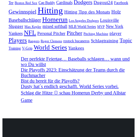
Dodgers
Dugout24
Cardinals
Tee
Cap Buddy
Facebook
Boston Red Sox
Hitting
Gewinnspiel
Hitting Tipp des Monats
Holz
Homerun
Baseballschläger
Louisville
Los Angeles Dodgers
Slugger
mixed softball
New York
MLB World Series
Max Kepler
MVP
NFL
Pitcher
player
Yankees
Personal Pitcher
Pitching Machine
Players
Topic
Schlagtraining
rostock bucaneros
Rangers
Roger Clemens
World Series
Yankees
Training
V-Grip
Der perfekte Feiertag… Baseballs schlagen… wann und
wo Du willst
Die Playoffs 2023: Einschätzung der Teams durch die
Buchmacher
Bist du bereit für die Playoffs?
Dusty hat´s endlich geschafft. World Series vorbei.
Schlag die Hitze ⚾️ schau Homerun Derby und Allstar
Game