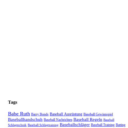
Tags
Babe Ruth
Baseball Ausrüstung
Barry Bonds
Baseball Gewinnspiel
Baseballhandschuh
Baseball Regeln
Baseball Nachrichten
Baseball
Baseballschläger
Baseball Training
Batting
Schlagtechnik
Baseball Schlagtraining