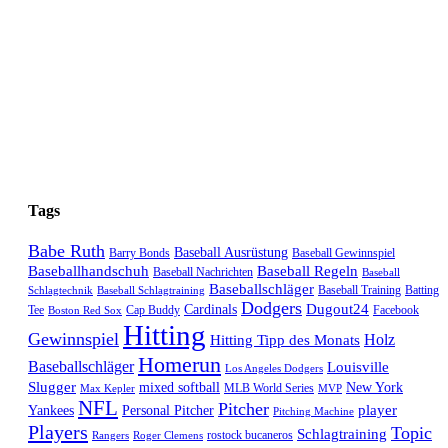
Tags
Babe Ruth
Baseball Ausrüstung
Barry Bonds
Baseball Gewinnspiel
Baseballhandschuh
Baseball Regeln
Baseball Nachrichten
Baseball
Baseballschläger
Baseball Training
Batting
Schlagtechnik
Baseball Schlagtraining
Dodgers
Dugout24
Cardinals
Tee
Cap Buddy
Facebook
Boston Red Sox
Hitting
Gewinnspiel
Hitting Tipp des Monats
Holz
Homerun
Baseballschläger
Louisville
Los Angeles Dodgers
Slugger
mixed softball
New York
MLB World Series
Max Kepler
MVP
NFL
Pitcher
player
Yankees
Personal Pitcher
Pitching Machine
Players
Topic
Schlagtraining
rostock bucaneros
Rangers
Roger Clemens