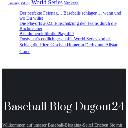
World Series
Yankees
Training
V-Grip
Der perfekte Feiertag… Baseballs schlagen… wann und
wo Du willst
Die Playoffs 2023: Einschätzung der Teams durch die
Buchmacher
Bist du bereit für die Playoffs?
Dusty hat´s endlich geschafft. World Series vorbei.
Schlag die Hitze ⚾️ schau Homerun Derby und Allstar
Game
Baseball Blog Dugout24
Willkommen auf unserer Baseball-Blogging-Seite! Erleben Sie mit