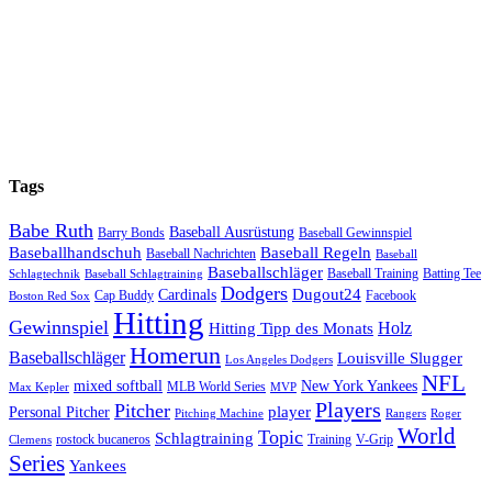
Tags
Babe Ruth
Baseball Ausrüstung
Barry Bonds
Baseball Gewinnspiel
Baseballhandschuh
Baseball Regeln
Baseball Nachrichten
Baseball
Baseballschläger
Baseball Training
Batting Tee
Schlagtechnik
Baseball Schlagtraining
Dodgers
Dugout24
Cardinals
Cap Buddy
Facebook
Boston Red Sox
Hitting
Gewinnspiel
Hitting Tipp des Monats
Holz
Homerun
Baseballschläger
Louisville Slugger
Los Angeles Dodgers
NFL
mixed softball
New York Yankees
MLB World Series
Max Kepler
MVP
Players
Pitcher
player
Personal Pitcher
Pitching Machine
Rangers
Roger
World
Topic
Schlagtraining
rostock bucaneros
Training
V-Grip
Clemens
Series
Yankees