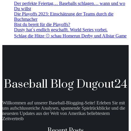
Der perfekte Feiertag… Baseballs schlagen… wann und wo
Du willst
Die Playoffs 2023: Einschätzung der Teams durch die
Buchmacher
Bist du bereit für die Playoffs?
Dusty hat´s endlich geschafft. World Series vorbei.
Schlag die Hitze ⚾️ schau Homerun Derby und Allstar Game
Baseball Blog Dugout24
Willkommen auf unserer Baseball-Blogging-Seite! Erleben Sie mit
uns aufschlussreiche Analysen, spannende Spielrückblicke und die
neuesten Updates aus der Welt von Amerikas beliebtestem
Zeitvertreib
Recent Posts