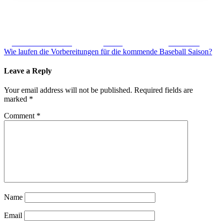
Share on Facebook
Tweet
Follow us
Post
Wie laufen die Vorbereitungen für die kommende Baseball Saison?
navigation
Leave a Reply
Your email address will not be published.
Required fields are
marked
*
Comment
*
Name
Email