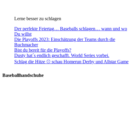
Lerne besser zu schlagen
Der perfekte Feiertag… Baseballs schlagen… wann und wo
Du willst
Die Playoffs 2023: Einschätzung der Teams durch die
Buchmacher
Bist du bereit für die Playoffs?
Dusty hat´s endlich geschafft. World Series vorbei.
Schlag die Hitze ⚾️ schau Homerun Derby und Allstar Game
Baseballhandschuhe