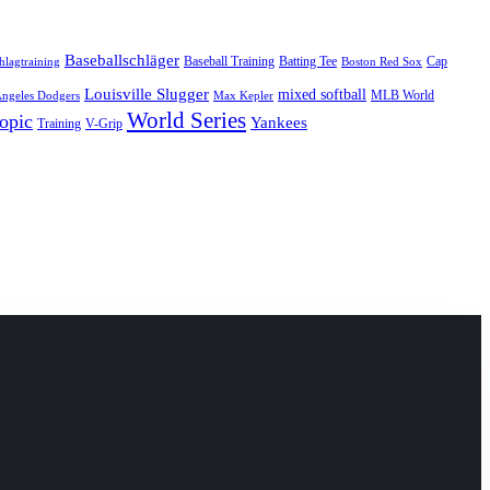
Baseballschläger
Baseball Training
Batting Tee
Cap
hlagtraining
Boston Red Sox
Louisville Slugger
mixed softball
MLB World
Angeles Dodgers
Max Kepler
World Series
opic
Yankees
Training
V-Grip