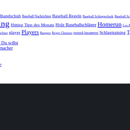
llhandschuh
Baseball Regeln
Baseball Nachrichten
Baseball Schlagtechnik
Baseball Sc
ing
Homerun
Hitting Tipp des Monats
Holz Baseballschläger
Los 
Players
T
player
Schlagtraining
rostock bucaneros
achine
Rangers
Roger Clemens
Du willst
hmacher
e