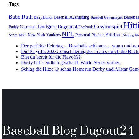
Tags
Babe Ruth
Baseba
Baseball Ausrüstung
Barry Bonds
Baseball Gewinnspiel
Hitt
Dodgers
Gewinnspiel
Dugout24
Cardinals
Buddy
Facebook
NFL
Pitcher
New York Yankees
Personal Pitcher
Series
MVP
Pitching M
Der perfekte Feiertag… Baseballs schlagen… wann und wo 
Die Playoffs 2023: Einschätzung der Teams durch die Buc
Bist du bereit für die Playoffs?
Dusty hat´s endlich geschafft. World Series vorbei.
Schlag die Hitze ⚾️ schau Homerun Derby und Allstar Gam
Baseball Blog Dugout24