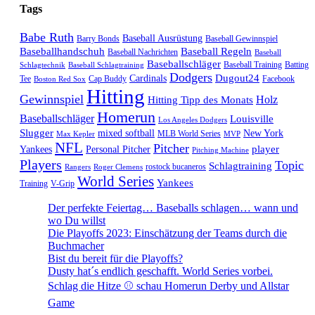
Tags
Babe Ruth
Baseball Ausrüstung
Barry Bonds
Baseball Gewinnspiel
Baseballhandschuh
Baseball Regeln
Baseball Nachrichten
Baseball
Baseballschläger
Baseball Training
Batting
Schlagtechnik
Baseball Schlagtraining
Dodgers
Dugout24
Cardinals
Tee
Cap Buddy
Facebook
Boston Red Sox
Hitting
Gewinnspiel
Hitting Tipp des Monats
Holz
Homerun
Baseballschläger
Louisville
Los Angeles Dodgers
Slugger
mixed softball
New York
MLB World Series
Max Kepler
MVP
NFL
Pitcher
player
Yankees
Personal Pitcher
Pitching Machine
Players
Topic
Schlagtraining
rostock bucaneros
Rangers
Roger Clemens
World Series
Yankees
Training
V-Grip
Der perfekte Feiertag… Baseballs schlagen… wann und
wo Du willst
Die Playoffs 2023: Einschätzung der Teams durch die
Buchmacher
Bist du bereit für die Playoffs?
Dusty hat´s endlich geschafft. World Series vorbei.
Schlag die Hitze ⚾️ schau Homerun Derby und Allstar
Game