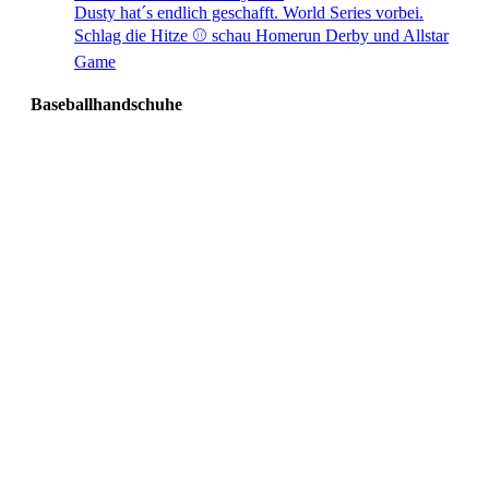
Dusty hat´s endlich geschafft. World Series vorbei.
Schlag die Hitze ⚾️ schau Homerun Derby und Allstar
Game
Baseballhandschuhe