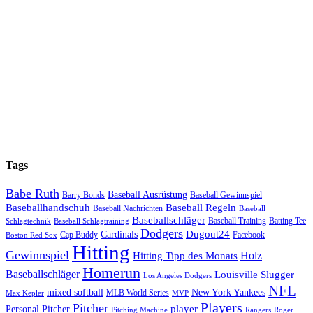
Tags
Babe Ruth
Baseball Ausrüstung
Barry Bonds
Baseball Gewinnspiel
Baseballhandschuh
Baseball Regeln
Baseball Nachrichten
Baseball
Baseballschläger
Baseball Training
Batting Tee
Schlagtechnik
Baseball Schlagtraining
Dodgers
Dugout24
Cardinals
Cap Buddy
Facebook
Boston Red Sox
Hitting
Gewinnspiel
Hitting Tipp des Monats
Holz
Homerun
Baseballschläger
Louisville Slugger
Los Angeles Dodgers
NFL
mixed softball
New York Yankees
MLB World Series
Max Kepler
MVP
Players
Pitcher
player
Personal Pitcher
Pitching Machine
Rangers
Roger