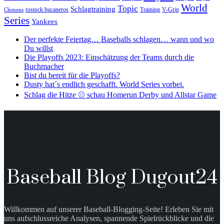
World
Topic
Schlagtraining
rostock bucaneros
Training
V-Grip
Clemens
Series
Yankees
Der perfekte Feiertag… Baseballs schlagen… wann und wo
Du willst
Die Playoffs 2023: Einschätzung der Teams durch die
Buchmacher
Bist du bereit für die Playoffs?
Dusty hat´s endlich geschafft. World Series vorbei.
Schlag die Hitze ⚾️ schau Homerun Derby und Allstar Game
Baseball Blog Dugout24
Willkommen auf unserer Baseball-Blogging-Seite! Erleben Sie mit
uns aufschlussreiche Analysen, spannende Spielrückblicke und die