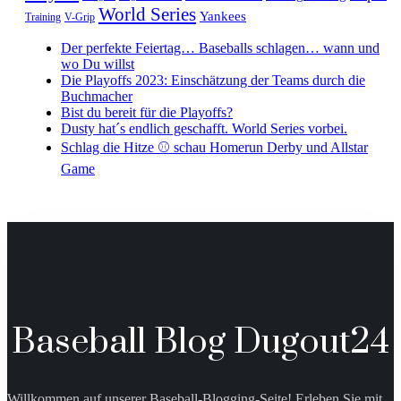
World Series
Yankees
Training
V-Grip
Der perfekte Feiertag… Baseballs schlagen… wann und
wo Du willst
Die Playoffs 2023: Einschätzung der Teams durch die
Buchmacher
Bist du bereit für die Playoffs?
Dusty hat´s endlich geschafft. World Series vorbei.
Schlag die Hitze ⚾️ schau Homerun Derby und Allstar
Game
Baseball Blog Dugout24
Willkommen auf unserer Baseball-Blogging-Seite! Erleben Sie mit