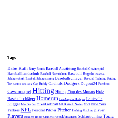
Tags
Babe Ruth
Baseball Ausrüstung
Barry Bonds
Baseball Gewinnspiel
Baseballhandschuh
Baseball Regeln
Baseball Nachrichten
Baseball
Baseballschläger
Baseball Training
Batting
Schlagtechnik
Baseball Schlagtraining
Dodgers
Dugout24
Cardinals
Tee
Cap Buddy
Facebook
Boston Red Sox
Hitting
Gewinnspiel
Hitting Tipp des Monats
Holz
Homerun
Baseballschläger
Louisville
Los Angeles Dodgers
Slugger
mixed softball
New York
MLB World Series
Max Kepler
MVP
NFL
Pitcher
player
Yankees
Personal Pitcher
Pitching Machine
Players
Topic
Schlagtraining
rostock bucaneros
Rangers
Roger Clemens