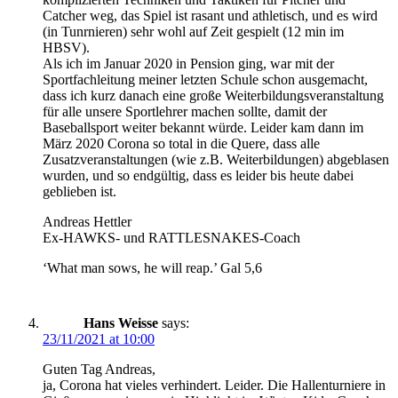
Catcher weg, das Spiel ist rasant und athletisch, und es wird
(in Tunrnieren) sehr wohl auf Zeit gespielt (12 min im
HBSV).
Als ich im Januar 2020 in Pension ging, war mit der
Sportfachleitung meiner letzten Schule schon ausgemacht,
dass ich kurz danach eine große Weiterbildungsveranstaltung
für alle unsere Sportlehrer machen sollte, damit der
Baseballsport weiter bekannt würde. Leider kam dann im
März 2020 Corona so total in die Quere, dass alle
Zusatzveranstaltungen (wie z.B. Weiterbildungen) abgeblasen
wurden, und so endgültig, dass es leider bis heute dabei
geblieben ist.
Andreas Hettler
Ex-HAWKS- und RATTLESNAKES-Coach
‘What man sows, he will reap.’ Gal 5,6
Hans Weisse
says:
23/11/2021 at 10:00
Guten Tag Andreas,
ja, Corona hat vieles verhindert. Leider. Die Hallenturniere in