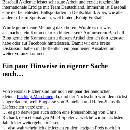
Baseball Akdemie leistet sehr gute Arbeit und erzielt regelmäßig
internationale Erfolge mit Team Deutschland. Immerhin ist Baseball
eine der beliebtesten Ballsportarten in Deutschland. Aber, wie alle
anderen Team Sports auch, weit hinter „König Fußball“.
Würde gerne deine Meinung dazu hören. Würde es dir was
ausmachen ein Kommentar zu hinterlassen? Auf unserem Baseball
Blog gerne ein Kommentar zu diesem Artikel den ich dort gepostet
habe oder auf Facebook hinterlassen. Damit wir eine breite
Diskussion haben mit hoffentlich ein paar neuen Ansätzen um
weiter voranzukommen.
Ein paar Hinweise in eigener Sache
noch…
Von Personal Pitcher sind nur noch ein paar der handlichen
kleinen
Pitching-Maschinen
da, und der Nachschub wird demnächst
länger dauern, weil Engpässe von Bauteilen und Hafen-Staus die
Lieferzeiten verzögern….
… es gab deswegen auch schon eine Preiserhöhung von Chris
Richard, dem ehemaligen MLB Spieler… welche wir im nächsten
Jahr leider weitergeben müssen…
… also wahrscheinlich die letzten zu dem jetzigen Preis noch im