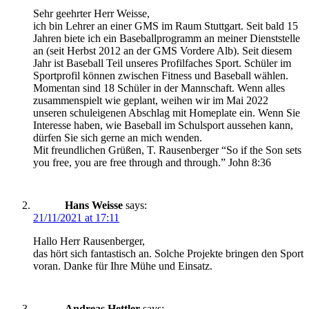
Sehr geehrter Herr Weisse,
ich bin Lehrer an einer GMS im Raum Stuttgart. Seit bald 15
Jahren biete ich ein Baseballprogramm an meiner Dienststelle
an (seit Herbst 2012 an der GMS Vordere Alb). Seit diesem
Jahr ist Baseball Teil unseres Profilfaches Sport. Schüler im
Sportprofil können zwischen Fitness und Baseball wählen.
Momentan sind 18 Schüler in der Mannschaft. Wenn alles
zusammenspielt wie geplant, weihen wir im Mai 2022
unseren schuleigenen Abschlag mit Homeplate ein. Wenn Sie
Interesse haben, wie Baseball im Schulsport aussehen kann,
dürfen Sie sich gerne an mich wenden.
Mit freundlichen Grüßen, T. Rausenberger “So if the Son sets
you free, you are free through and through.” John 8:36
Hans Weisse
says:
21/11/2021 at 17:11
Hallo Herr Rausenberger,
das hört sich fantastisch an. Solche Projekte bringen den Sport
voran. Danke für Ihre Mühe und Einsatz.
Andreas Hettler
says: