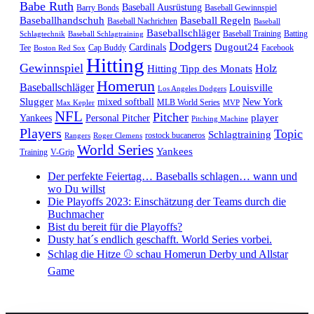
Babe Ruth
Baseball Ausrüstung
Barry Bonds
Baseball Gewinnspiel
Baseballhandschuh
Baseball Regeln
Baseball Nachrichten
Baseball
Baseballschläger
Baseball Training
Batting
Schlagtechnik
Baseball Schlagtraining
Dodgers
Dugout24
Cardinals
Tee
Cap Buddy
Facebook
Boston Red Sox
Hitting
Gewinnspiel
Hitting Tipp des Monats
Holz
Homerun
Baseballschläger
Louisville
Los Angeles Dodgers
Slugger
mixed softball
New York
MLB World Series
Max Kepler
MVP
NFL
Pitcher
player
Yankees
Personal Pitcher
Pitching Machine
Players
Topic
Schlagtraining
rostock bucaneros
Rangers
Roger Clemens
World Series
Yankees
Training
V-Grip
Der perfekte Feiertag… Baseballs schlagen… wann und
wo Du willst
Die Playoffs 2023: Einschätzung der Teams durch die
Buchmacher
Bist du bereit für die Playoffs?
Dusty hat´s endlich geschafft. World Series vorbei.
Schlag die Hitze ⚾️ schau Homerun Derby und Allstar
Game