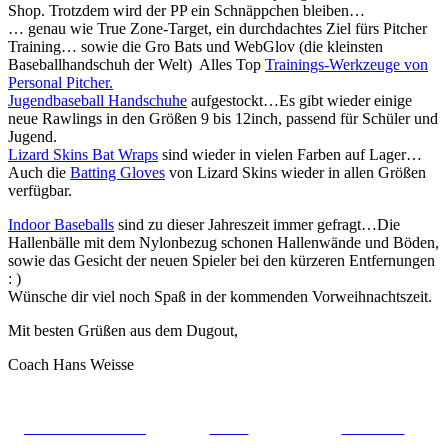
Shop. Trotzdem wird der PP ein Schnäppchen bleiben…
… genau wie True Zone-Target, ein durchdachtes Ziel fürs Pitcher
Training… sowie die Gro Bats und WebGlov (die kleinsten
Baseballhandschuh der Welt) Alles Top
Trainings-Werkzeuge von
Personal Pitcher.
Jugendbaseball Handschuhe
aufgestockt…Es gibt wieder einige
neue Rawlings in den Größen 9 bis 12inch, passend für Schüler und
Jugend.
Lizard Skins Bat Wraps
sind wieder in vielen Farben auf Lager…
Auch die
Batting Gloves
von Lizard Skins wieder in allen Größen
verfügbar.
Indoor Baseballs
sind zu dieser Jahreszeit immer gefragt…Die
Hallenbälle mit dem Nylonbezug schonen Hallenwände und Böden,
sowie das Gesicht der neuen Spieler bei den kürzeren Entfernungen
: )
Wünsche dir viel noch Spaß in der kommenden Vorweihnachtszeit.
Mit besten Grüßen aus dem Dugout,
Coach Hans Weisse
Share on Facebook
Tweet
Follow us