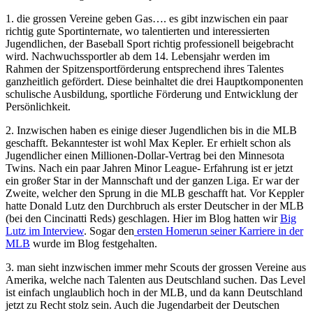
1. die grossen Vereine geben Gas…. es gibt inzwischen ein paar
richtig gute Sportinternate, wo talentierten und interessierten
Jugendlichen, der Baseball Sport richtig professionell beigebracht
wird. Nachwuchssportler ab dem 14. Lebensjahr werden im
Rahmen der Spitzensportförderung entsprechend ihres Talentes
ganzheitlich gefördert. Diese beinhaltet die drei Hauptkomponenten
schulische Ausbildung, sportliche Förderung und Entwicklung der
Persönlichkeit.
2. Inzwischen haben es einige dieser Jugendlichen bis in die MLB
geschafft. Bekanntester ist wohl Max Kepler. Er erhielt schon als
Jugendlicher einen Millionen-Dollar-Vertrag bei den Minnesota
Twins. Nach ein paar Jahren Minor League- Erfahrung ist er jetzt
ein großer Star in der Mannschaft und der ganzen Liga. Er war der
Zweite, welcher den Sprung in die MLB geschafft hat. Vor Keppler
hatte Donald Lutz den Durchbruch als erster Deutscher in der MLB
(bei den Cincinatti Reds) geschlagen. Hier im Blog hatten wir
Big
Lutz im Interview
. Sogar den
ersten Homerun seiner Karriere in der
MLB
wurde im Blog festgehalten.
3. man sieht inzwischen immer mehr Scouts der grossen Vereine aus
Amerika, welche nach Talenten aus Deutschland suchen. Das Level
ist einfach unglaublich hoch in der MLB, und da kann Deutschland
jetzt zu Recht stolz sein. Auch die Jugendarbeit der Deutschen