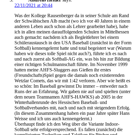
22/11/2021 at 20:44
Was der Kollege Rausenberger da in seiner Schule am Rand
der Schwäbischen Alb macht (wo ich vor 40 Jahren in einem
anderen Leben auch schon als Lehrer gearbeitet habe), habe
ich in allen meinen darauffolgenden Schulen in Mittelhessen
auch gemacht: nachdem ich als Begleitlehrer bei einem
Schüleraustausch in den USA Baseball (zunächst in der Form
Softball) kennengelernt hatte und total begeistert war (Warum
haben wir dieses tolle Spiel nicht auch?), führte ich es nach
und nach zuerst als Softball-AG ein, was bis hin zur Bildung
einer richtigen Schulmannschaft führte. Im November 1999
hatten meine AHFS-Sluggers aus Gießen ihr erstes
(Freundschafts)Spiel gegen die damals noch existierenden
Wetzlar Comets, das wir mit 1:42 verloren. Aber wie heißt es
so schön: Im Baseball gewinnst Du immer – entweder nach
Runs der an Erfahrung. Wir gaben nie auf und spielten (unter
dem neuen Teamnamen AHFS-HAWKS) ab 2005 in der
Winterhallenrunde des Hessischen Baseball- und
Softballverbandes mit, nach und nach mit steigendem Erfolg.
(In diesem Zusammenhang haben ein paar Jahre später Hans
Weisse und ich uns auch kennengelernt.)
Überhaupt finde ich den Weg über die Variante Indoor-
Softball sehr erfolgversprechend. Es fallen (zunächst) die
komplizierten Techniken und Taktiken für Pitcher und