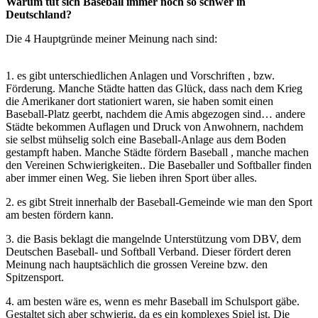
Warum tut sich Baseball immer noch so schwer in
Deutschland?
Die 4 Hauptgründe meiner Meinung nach sind:
1. es gibt unterschiedlichen Anlagen und Vorschriften , bzw.
Förderung. Manche Städte hatten das Glück, dass nach dem Krieg
die Amerikaner dort stationiert waren, sie haben somit einen
Baseball-Platz geerbt, nachdem die Amis abgezogen sind… andere
Städte bekommen Auflagen und Druck von Anwohnern, nachdem
sie selbst mühselig solch eine Baseball-Anlage aus dem Boden
gestampft haben. Manche Städte fördern Baseball , manche machen
den Vereinen Schwierigkeiten.. Die Baseballer und Softballer finden
aber immer einen Weg. Sie lieben ihren Sport über alles.
2. es gibt Streit innerhalb der Baseball-Gemeinde wie man den Sport
am besten fördern kann.
3. die Basis beklagt die mangelnde Unterstützung vom DBV, dem
Deutschen Baseball- und Softball Verband. Dieser fördert deren
Meinung nach hauptsächlich die grossen Vereine bzw. den
Spitzensport.
4. am besten wäre es, wenn es mehr Baseball im Schulsport gäbe.
Gestaltet sich aber schwierig, da es ein komplexes Spiel ist. Die