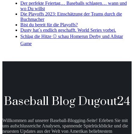
Der perfekte Feiertag… Baseballs schlagen… wann und
wo Du willst
Die Playoffs 2023: Einschätzung der Teams durch die
Buchmacher
Bist du bereit für die Playoffs?
Dusty hat´s endlich geschafft. World Series vorbei.
Schlag die Hitze ⚾️ schau Homerun Derby und Allstar
Game
Baseball Blog Dugout24
Willkommen auf unserer Baseball-Blogging-Seite! Erleben Sie mit
uns aufschlussreiche Analysen, spannende Spielrückblicke und die
neuesten Updates aus der Welt von Amerikas beliebtestem