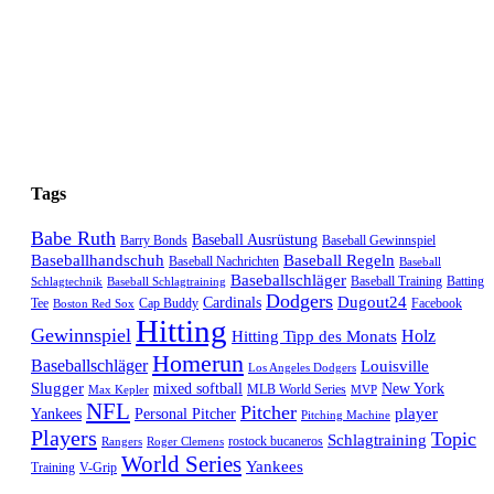
Tags
Babe Ruth
Baseball Ausrüstung
Barry Bonds
Baseball Gewinnspiel
Baseballhandschuh
Baseball Regeln
Baseball Nachrichten
Baseball
Baseballschläger
Baseball Training
Batting
Schlagtechnik
Baseball Schlagtraining
Dodgers
Dugout24
Cardinals
Tee
Cap Buddy
Facebook
Boston Red Sox
Hitting
Gewinnspiel
Hitting Tipp des Monats
Holz
Homerun
Baseballschläger
Louisville
Los Angeles Dodgers
Slugger
mixed softball
New York
MLB World Series
Max Kepler
MVP
NFL
Pitcher
player
Yankees
Personal Pitcher
Pitching Machine
Players
Topic
Schlagtraining
rostock bucaneros
Rangers
Roger Clemens
World Series
Yankees
Training
V-Grip