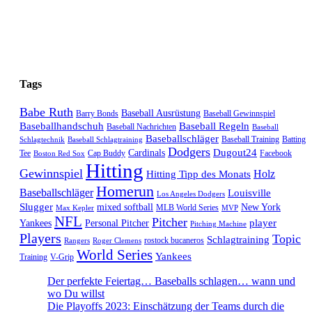
Tags
Babe Ruth
Baseball Ausrüstung
Barry Bonds
Baseball Gewinnspiel
Baseballhandschuh
Baseball Regeln
Baseball Nachrichten
Baseball
Baseballschläger
Baseball Training
Batting
Schlagtechnik
Baseball Schlagtraining
Dodgers
Dugout24
Cardinals
Tee
Cap Buddy
Facebook
Boston Red Sox
Hitting
Gewinnspiel
Hitting Tipp des Monats
Holz
Homerun
Baseballschläger
Louisville
Los Angeles Dodgers
Slugger
mixed softball
New York
MLB World Series
Max Kepler
MVP
NFL
Pitcher
player
Yankees
Personal Pitcher
Pitching Machine
Players
Topic
Schlagtraining
rostock bucaneros
Rangers
Roger Clemens
World Series
Yankees
Training
V-Grip
Der perfekte Feiertag… Baseballs schlagen… wann und
wo Du willst
Die Playoffs 2023: Einschätzung der Teams durch die